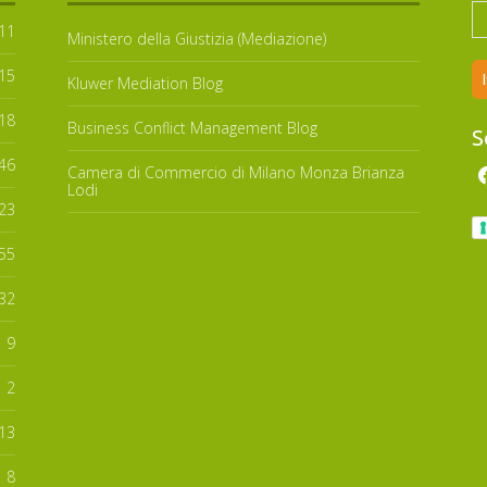
11
Ministero della Giustizia (Mediazione)
15
Kluwer Mediation Blog
18
Business Conflict Management Blog
S
46
Camera di Commercio di Milano Monza Brianza
Lodi
23
55
32
9
2
13
8