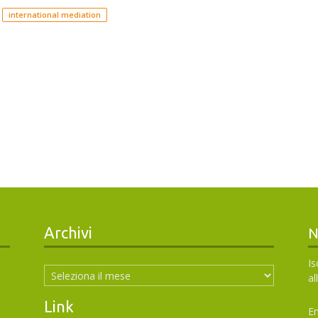
international mediation
Archivi
N
Archivi
Is
al
Link
Em