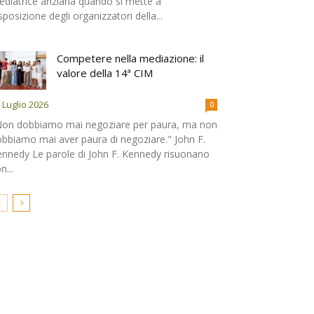
diatrice anziana quando si mette a
sposizione degli organizzatori della...
Competere nella mediazione: il
valore della 14ª CIM
 Luglio 2026
0
Non dobbiamo mai negoziare per paura, ma non
bbiamo mai aver paura di negoziare." John F.
nnedy Le parole di John F. Kennedy risuonano
n...