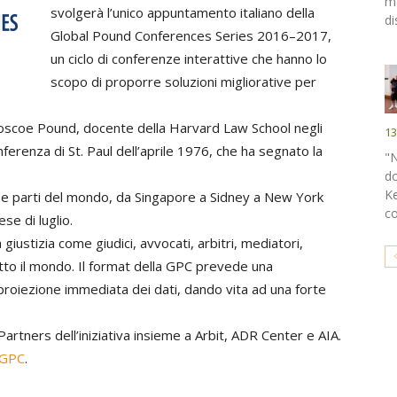
me
svolgerà l’unico appuntamento italiano della
di
Global Pound Conferences Series 2016–2017,
un ciclo di conferenze interattive che hanno lo
scopo di proporre soluzioni migliorative per
a Roscoe Pound, docente della
Harvard Law School negli
13
onferenza di St. Paul dell’aprile 1976, che ha segnato la
"
do
Ke
se parti del mondo, da Singapore a Sidney a New York
co
e di luglio.
giustizia come giudici, avvocati, arbitri, mediatori,
tutto il mondo. Il format della GPC prevede una
proiezione immediata dei dati, dando vita ad una forte
Partners dell’iniziativa insieme a Arbit, ADR Center e AIA.
a GPC
.