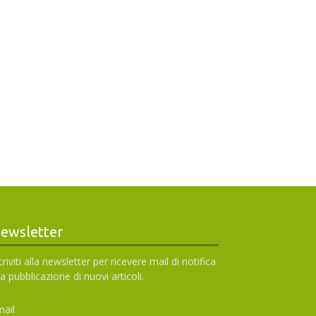
ewsletter
criviti alla newsletter per ricevere mail di notifica
la pubblicazione di nuovi articoli.
ail