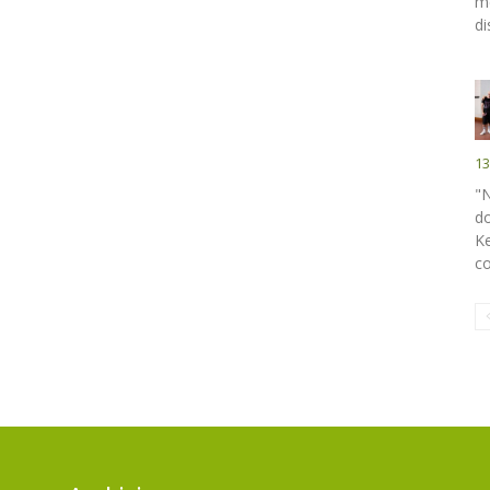
me
di
13
"
do
Ke
co