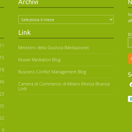
Archivi
N
Archivi
Is
al
Link
Em
11
Ministero della Giustizia (Mediazione)
15
Kluwer Mediation Blog
18
Business Conflict Management Blog
S
46
Camera di Commercio di Milano Monza Brianza
Lodi
23
55
32
9