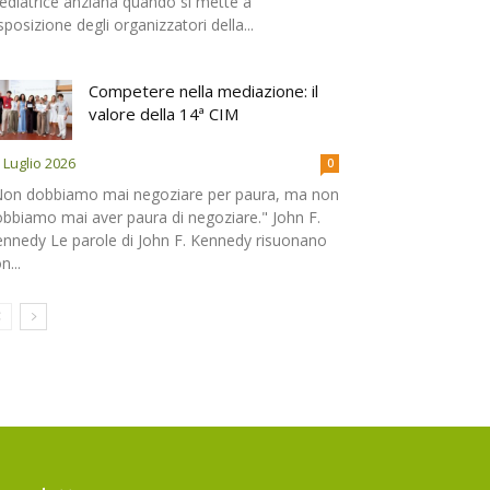
diatrice anziana quando si mette a
sposizione degli organizzatori della...
Competere nella mediazione: il
valore della 14ª CIM
 Luglio 2026
0
Non dobbiamo mai negoziare per paura, ma non
bbiamo mai aver paura di negoziare." John F.
nnedy Le parole di John F. Kennedy risuonano
n...