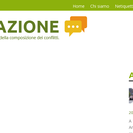
Home
Chi siamo
Netiquet
20
A 
Ar