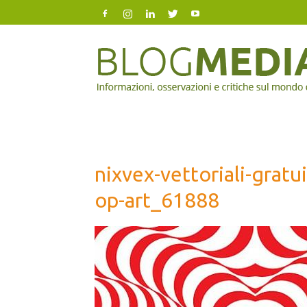
Blog
Mediazione
nixvex-vettoriali-gratui
op-art_61888