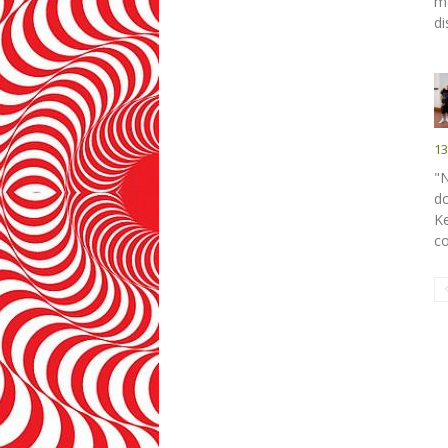
me
di
13
"
do
Ke
co