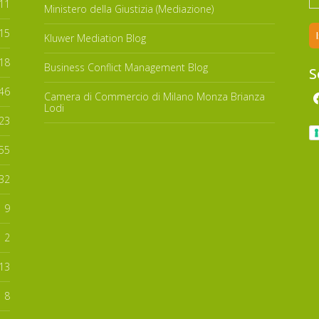
11
Ministero della Giustizia (Mediazione)
15
Kluwer Mediation Blog
18
Business Conflict Management Blog
S
46
Camera di Commercio di Milano Monza Brianza
Lodi
23
55
32
9
2
13
8