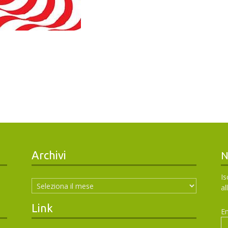
Archivi
N
Archivi
Is
al
Link
Em