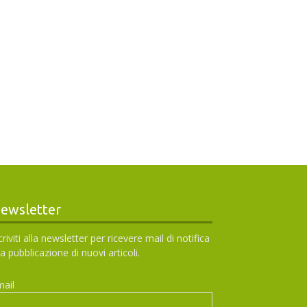
ewsletter
criviti alla newsletter per ricevere mail di notifica
la pubblicazione di nuovi articoli.
ail