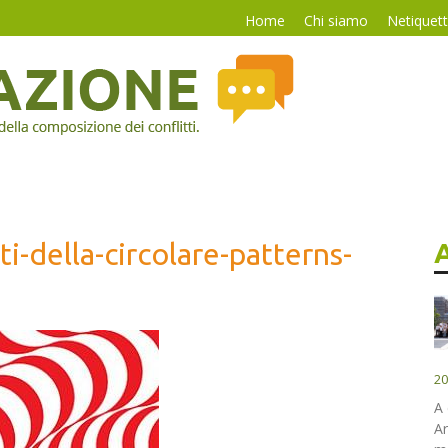
Home
Chi siamo
Netiquet
ti-della-circolare-patterns-
20
A 
Ar