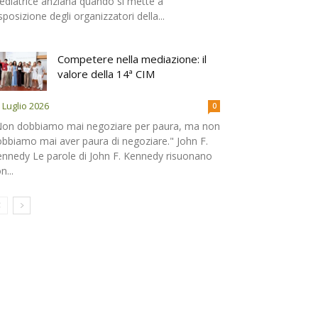
diatrice anziana quando si mette a
sposizione degli organizzatori della...
Competere nella mediazione: il
valore della 14ª CIM
 Luglio 2026
0
Non dobbiamo mai negoziare per paura, ma non
bbiamo mai aver paura di negoziare." John F.
nnedy Le parole di John F. Kennedy risuonano
n...