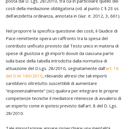
posta dal D. Lgs. 28/2010, tra cui in particolare quello dei
costi della mediazione obbligatoria (vd. al punto C § 23 ss
dell’anzidetta ordinanza, annotata in Giur. it. 2012, 3, 661).
Nel proporre la specifica questione dei costi, il Giudice di
Pace remittente opera un raffronto tra la spesa del
contributo unificato previsto dal Testo unico in materia di
spese di giustizia e gli importi dovuti da ciascuna parte
sulla base della tabella introdotta dalla normativa di
attuazione del D.Lgs. 28/2010, segnatamente dall’
art. 16
del D.M. 180/2010
, rilevando altresì che tali importi
sarebbero oltretutto suscettibili di aumentare
“esponenzialmente” (sic) qualora per integrare le proprie
competenze tecniche il mediatore ritenesse di avvalersi di
un esperto come in ipotesi previsto dall’art. 8 del D. Lgs.
28/2010.
Tale impostazione appare rispecchiare una mentalità