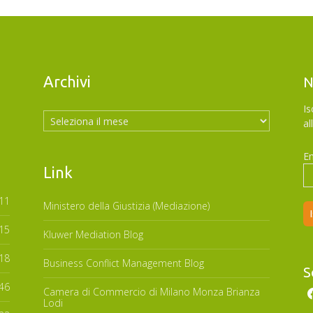
Archivi
N
Archivi
Is
al
Em
Link
11
Ministero della Giustizia (Mediazione)
15
Kluwer Mediation Blog
18
Business Conflict Management Blog
S
46
Camera di Commercio di Milano Monza Brianza
Lodi